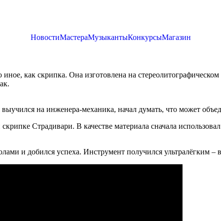
Новости
Мастера
Музыканты
Конкурсы
Магазин
 иное, как скрипка. Она изготовлена на стереолитографическом
ак.
я выучился на инженера-механика, начал думать, что может объе
й скрипке Страдивари. В качестве материала сначала использов
лами и добился успеха. Инструмент получился ультралёгким – в