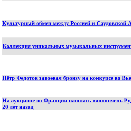
Культурный обмен между Россией и Саудовской 
Коллекция уникальных музыкальных инструменто
Пётр Федотов завоевал бронзу на конкурсе во Вь
На аукционе во Франции нашлась виолончель Ру
20 лет назад