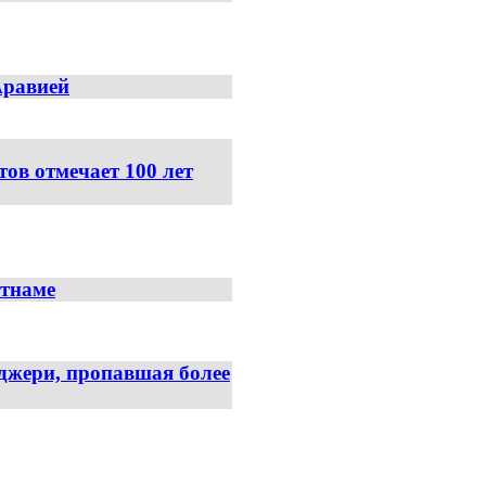
Аравией
в отмечает 100 лет
етнаме
джери, пропавшая более