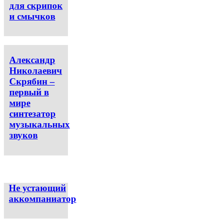
для скрипок
и смычков
Александр
Николаевич
Скрябин –
первый в
мире
синтезатор
музыкальных
звуков
Не устающий
аккомпаниатор