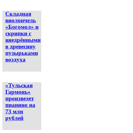
Складная
виолончель
«Богомол» и
скрипки с
внедрёнными
в древесину
пузырьками
воздуха
«Тульская
Гармонь»
произведет
пианино на
73 млн
рублей