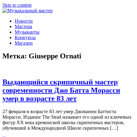
Skip to content
Музыкальный мастер
О мастерах музыкальных инструментов и музыкантах
Новости
Мастера
Музыканты
Конкурсы
Магазин
Метка:
Giuseppe Ornati
Выдающийся скрипичный мастер
современности Джо Батта Морасси
умер в возрасте 83 лет
27 февраля в возрасте 83 лет умер Джованни Баттиста
Морасси. Издание The Strad называет его одной из ключевых
фигур XX века кремонской школы скрипичных мастеров,
обучивший в Международной Школе скрипичных […]