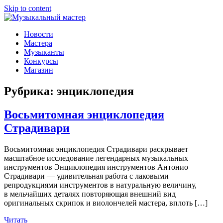
Skip to content
Музыкальный мастер
О мастерах музыкальных инструментов и музыкантах
Новости
Мастера
Музыканты
Конкурсы
Магазин
Рубрика:
энциклопедия
Восьмитомная энциклопедия
Страдивари
Восьмитомная энциклопедия Страдивари раскрывает
масштабное исследование легендарных музыкальных
инструментов Энциклопедия инструментов Антонио
Страдивари — удивительная работа с лаковыми
репродукциями инструментов в натуральную величину,
в мельчайших деталях повторяющая внешний вид
оригинальных скрипок и виолончелей мастера, вплоть […]
Читать