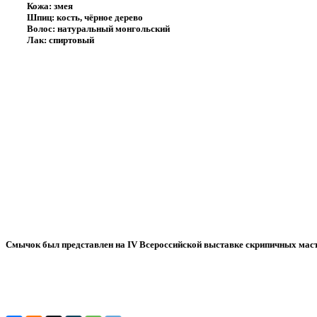
Кожа: змея
Шпиц: кость, чёрное дерево
Волос: натуральный монгольский
Лак: спиртовый
Смычок был представлен на IV Всероссийской выставке скрипичных масте