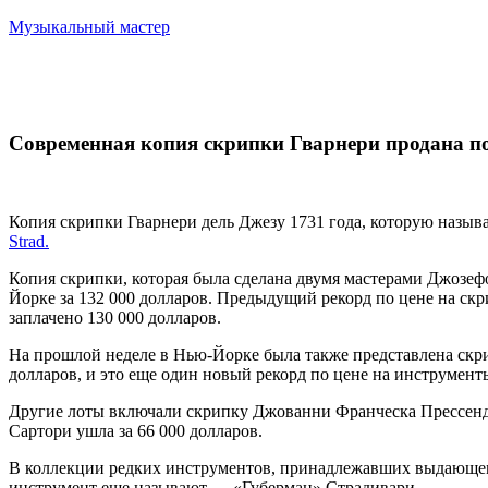
Музыкальный мастер
Современная копия скрипки Гварнери продана по
Копия скрипки Гварнери дель Джезу 1731 года, которую назыв
Strad.
Копия скрипки, которая была сделана двумя мастерами Джозеф
Йорке за 132 000 долларов. Предыдущий рекорд по цене на ск
заплачено 130 000 долларов.
На прошлой неделе в Нью-Йорке была также представлена скри
долларов, и это еще один новый рекорд по цене на инструмент
Другие лоты включали скрипку Джованни Франческа Прессенда 
Сартори ушла за 66 000 долларов.
В коллекции редких инструментов, принадлежавших выдающему
инструмент еще называют — «Губерман» Страдивари.