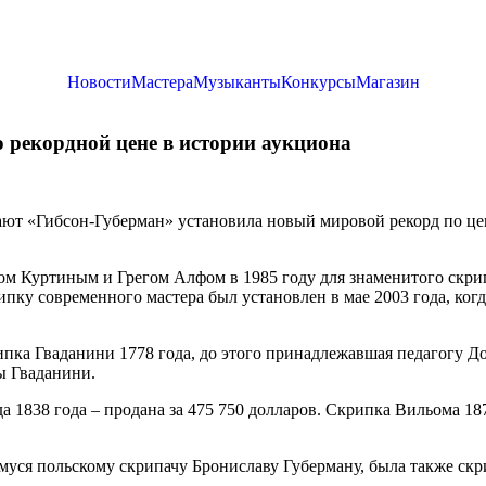
Новости
Мастера
Музыканты
Конкурсы
Магазин
 рекордной цене в истории аукциона
ают «Гибсон-Губерман» установила новый мировой рекорд по це
ом Куртиным и Грегом Алфом в 1985 году для знаменитого скри
рипку современного мастера был установлен в мае 2003 года, ко
пка Гваданини 1778 года, до этого принадлежавшая педагогу До
ы Гваданини.
1838 года – продана за 475 750 долларов. Скрипка Вильома 187
ся польскому скрипачу Брониславу Губерману, была также скр