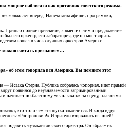
учил мощное паблисити как противник советского режима.
а несколько лет вперед. Напечатаны афиши, программки,
ик. Пришло полное признание, а вместе с ним и предложение
был его оркестр, его лаборатория, где он мог творить.
водством вошел в число лучших оркестров Америки.
же можно считать признанием…
ра» об этом говорила вся Америка. Вы помните этот
а — Исаака Стерна. Публика собралась чопорная, идет прямой
е вдруг появился до неузнаваемости загримированный
ты и начинает по-балетному «выплывать» на сцену, плавными
имают, кто это и чем эта шутка закончится. И когда вдруг
неслось: «Ростропович!» И зрители взорвались овацией!
ся подавить музыкантов своего оркестра. Он «брал» их