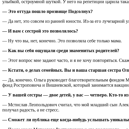
улыбкой, остроумной шуткой. У него на репетиции царила так
— Это оттуда пошло прозвище Подсолнух?
— Да нет, это совсем из ранней юности. Из-за его лучезарной
— И вам с сестрой это позволялось?
— Ну что вы, нет, конечно. Это позволяла себе только мама.
— Как вы себя ощущали среди знаменитых родителей?
— Этот вопрос мне задают часто, и я не хочу повторяться. Скаж
— Кстати, о делах семейных. Вы и ваша старшая сестра Ол
— Да, конечно. Ольга руководит благотворительным фондом 
фонд Ростроповича и Вишневской, который занимается вакцина
— У вашей сестры — двое детей, у вас — четверо. Кто-то 
— Мстислав Леопольдович считал, что мой младший сын Алекса
получал радость, а не стресс.
— Сможет ли публика еще когда-нибудь услышать уникальн