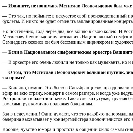
— Извините, не понимаю. Мстислав Леопольдович был уже д
— Это так, но поймите: в искусстве свой производственный п
буклеты. И никто не будет отменять запланированные концерты
Но постепенно, года через два, все вошло в свою колею. И Р
Мстиславу Леопольдовичу возглавить Национальный симфоническ
Семнадцать сезонов он был бессменным дирижером и художест
— Если в Национальном симфоническом оркестре Вашингтон
— В оркестре его очень любили не только как музыканта, но и
— О том, что Мстислав Леопольдович большой шутник, знал
экспромт?
— Конечно, помню. Это было в Сан-Франциско, праздновали юб
эфир на всю страну, концерт в самом разгаре, и когда уже ве
Ростропович в балетной пачке. Такая слегка сутулая, грузная
взмахами рук комично подражая балеринам.
Зал в недоумении! Одни думают, что это какой-то ненормальный
балерина выхватывает у концертмейстера виолончелистов его в
Вообще, чувство юмора и простота в общении было самым сил