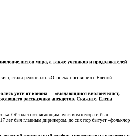
виолончелистов мира, а также учеников и продолжателей
сиян, стали редкостью. «Огонек» поговорил с Еленой
рались уйти от канона — «выдающийся виолончелист,
рясающего рассказчика анекдотов. Скажите, Елена
толья. Обладал потрясающим чувством юмора и был
17 лет был главным дирижером, до сих пор бытует «фольклор
и, жесткий гастрольный график, многочасовые перелеты и