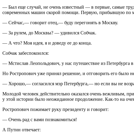
— Был еще случай, не очень известный — в первые, самые тру
современных машин скорой помощи. Первую, прибывшую по мор
— Сейчас,— говорит отец,— буду перегонять в Москву.
— За рулем, до Москвы? — удивился Собчак.
— А что? Моя идея, я и доведу ее до конца.
Собчак забеспокоился:
— Мстислав Леопольдович, у нас путешествие из Петербурга в
Но Ростропович уже принял решение, и отговорить его было н
— Хорошо,— согласился мэр Петербурга,— но если вы не возра
Молодой человек действительно оказался очень вежливым, при
у этой истории было неожиданное продолжение. Как-то на оч
Ростропович пожимает руку президенту и говорит:
— Очень рад с вами познакомиться!
А Путин отвечает: