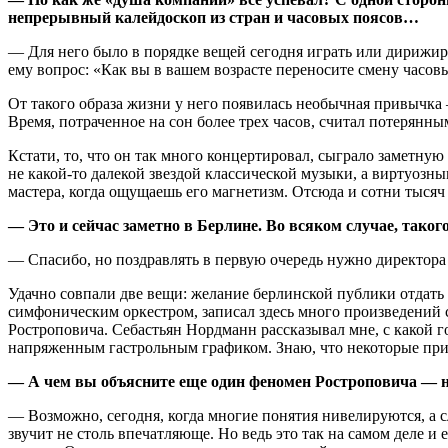
непрерывный калейдоскоп из стран и часовых поясов…
— Для него было в порядке вещей сегодня играть или дирижиро
ему вопрос: «Как вы в вашем возрасте переносите смену часовы
От такого образа жизни у него появилась необычная привычка — 
Время, потраченное на сон более трех часов, считал потерянны
Кстати, то, что он так много концертировал, сыграло заметну
не какой-то далекой звездой классической музыки, а виртуоз
мастера, когда ощущаешь его магнетизм. Отсюда и сотни тысяч 
— Это и сейчас заметно в Берлине. Во всяком случае, тако
— Спасибо, но поздравлять в первую очередь нужно директора 
Удачно совпали две вещи: желание берлинской публики отдать 
симфоническим оркестром, записал здесь много произведений
Ростроповича. Себастьян Нордманн рассказывал мне, с какой 
напряженным гастрольным графиком. Знаю, что некоторые прил
— А чем вы объясните еще один феномен Ростроповича — н
— Возможно, сегодня, когда многие понятия нивелируются, а 
звучит не столь впечатляюще. Но ведь это так на самом деле 