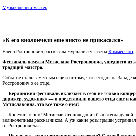
Музыкальный мастер
«К его виолончели еще никто не прикасался»
Елена Ростропович рассказала журналисту газеты
Коммерсант
,
Фестиваль памяти Мстислава Ростроповича, ушедшего из жи
традиций маэстро.
Событие стало заметным еще и потому, что сегодня на Западе
Ростропович о ее отце.
— Берлинский фестиваль включает в себя не только конце
дирижер, художник» — и представили вашего отца еще и ка
Мстиславовна, это все тоже о нем?
— Конечно, о нем! Мстислав Леопольдович был всегда душой к
великолепным рассказчиком. А уж какие розыгрыши устраивал
от Ростроповича».
— Но как же «душа компании» все успевал? С одной сторо