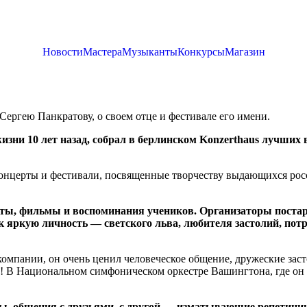
Новости
Мастера
Музыканты
Конкурсы
Магазин
 Сергею Панкратову, о своем отце и фестивале его имени.
зни 10 лет назад, собрал в берлинском Konzerthaus лучших 
 концерты и фестивали, посвященные творчеству выдающихся рос
рты, фильмы и воспоминания учеников. Организаторы поста
к яркую личность — светского льва, любителя застолий, пот
омпании, он очень ценил человеческое общение, дружеские зас
! В Национальном симфоническом оркестре Вашингтона, где он 
ны, общения с друзьями, с другой — изматывающие репетици