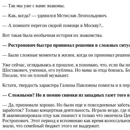
— Так мы уже с вами знакомы.
— Как, когда? — удивился Мстислав Леопольдович.
— А помните перегон скорой помощи в Москву?..
Вот такая была необычная история их знакомства.
— Ростропович быстро принимал решения в сложных ситу
— Были сложные моменты в жизни, когда он принимал решения п
Уже сейчас, оглядываясь в прошлое, я понимаю, что, если бы н
Шостакович, ученики, его публика. Но мама за отца боялась. Бо
Писали, что он плохой музыкант.
Кстати, твердость характера Галины Павловны помогла и в пер
— Сложными? Но я помню снимки из западных газет того
— Да, принимали хорошо. Но были еще и повседневные заботы,
заработок? Только концертная деятельность. Играли везде, где 
Я аккомпанировала отцу как пианист я только что окончила Ц
Ростропович. Этот период я вспоминаю как время колоссальн
знали, что семейный бюджет этого не выдержит.