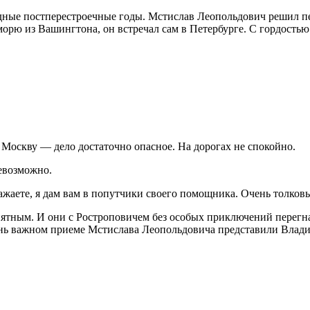
дные постперестроечные годы. Мстислав Леопольдович решил пе
ю из Вашингтона, он встречал сам в Петербурге. С гордостью 
 Москву — дело достаточно опасное. На дорогах не спокойно.
евозможно.
жаете, я дам вам в попутчики своего помощника. Очень толков
ятным. И они с Ростроповичем без особых приключений перегна
ень важном приеме Мстислава Леопольдовича представили Влад