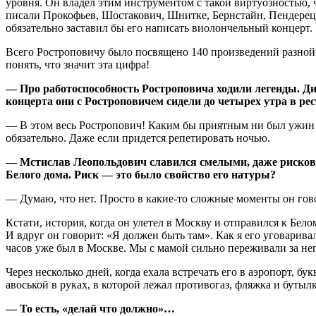
уровня. Он владел этим инструментом с такой виртуозностью, 
писали Прокофьев, Шостакович, Шнитке, Бернстайн, Пендерецк
обязательно заставил бы его написать виолончельный концерт.
Всего Ростроповичу было посвящено 140 произведений разной
понять, что значит эта цифра!
— Про работоспособность Ростроповича ходили легенды. Ди
концерта они с Ростроповичем сидели до четырех утра в ре
— В этом весь Ростропович! Каким бы приятным ни был ужин с 
обязательно. Даже если придется репетировать ночью.
— Мстислав Леопольдович славился смелыми, даже рискова
Белого дома. Риск — это было свойство его натуры?
— Думаю, что нет. Просто в какие-то сложные моменты он гово
Кстати, история, когда он улетел в Москву и отправился к Бе
И вдруг он говорит: «Я должен быть там». Как я его уговарива
часов уже был в Москве. Мы с мамой сильно переживали за нег
Через несколько дней, когда ехала встречать его в аэропорт, б
авоськой в руках, в которой лежал противогаз, фляжка и бутыл
— То есть, «делай что должно»…