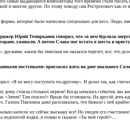
что самые выдающиеся композиторы того времени стали писать п
ий и многие другие. По этому поводу сам Ростропович как-то в
 формы, которые были написаны специально для него. Люди, им
рижер Юрий Темирканов говорил, что «в нем бурлила энерги
сторане, ужинали. А потом Слава мог встать в шесть и присту
друзьями, каким бы тяжелым ни оказался перелет, все, что дол
нными поступками: пригласил жить на даче опального Солж
рил: «Я не могу поступить по-другому». И делал так, как счит
лому дому, стоила стольких нервов! Когда начались события, мы
ла: «Зачем? Там опасно!» Вроде бы уговорила. На другой день вд
о. Галина Павловна даже расплакалась, что бывало с ней крайне 
уквально кипела: ну сейчас выскажу все! Но увидев его счастлив
ка недопитой водки, я только и сказала: «Ты мой герой!»…