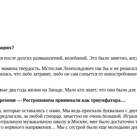
ациях?
осле долгих размышлений, колебаний. Это было заметно, когда 
е мамина твердость, Мстислав Леопольдович так бы и не решился
ялась, что либо затравят, либо он сам сопьется от невостребова
вые два года жизни на Западе. Мало кто знает, что они были дл
 времени — Ростроповича принимали как триумфатора…
 которые оставались с нами. Мы ведь приехали буквально с дву
предлагали, за любой гонорар, зачастую не очень большой. Играл
ентральную музыкальную школу в Москве, мне было достаточно т
ого нервного напряжения… Мы с сестрой были еще молодыми дев