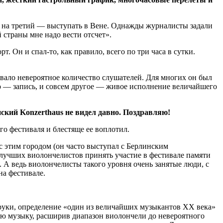
же на третий — выступать в Вене. Однажды журналисты задали
й страны мне надо вести отсчет».
. Он и спал-то, как правило, всего по три часа в сутки.
ывало невероятное количество слушателей. Для многих он был
ло — запись, и совсем другое — живое исполнение величайшего
нский Konzerthaus не видел давно. Поздравляю!
о фестиваля и блестяще ее воплотил.
с этим городом (он часто выступал с Берлинским
лучших виолончелистов принять участие в фестивале памяти
 А ведь виолончелисты такого уровня очень занятые люди, с
на фестивале.
 руки, определение «один из величайших музыкантов XX века»
кую музыку, расширив диапазон виолончели до невероятного