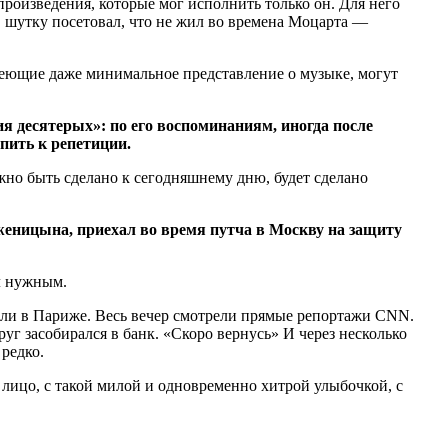
роизведения, которые мог исполнить только он. Для него
 шутку посетовал, что не жил во времена Моцарта —
еющие даже минимальное представление о музыке, могут
я десятерых»: по его воспоминаниям, иногда после
пить к репетиции.
жно быть сделано к сегодняшнему дню, будет сделано
еницына, приехал во время путча в Москву на защиту
ал нужным.
 жили в Париже. Весь вечер смотрели прямые репортажи CNN.
руг засобирался в банк. «Скоро вернусь» И через несколько
редко.
ое лицо, с такой милой и одновременно хитрой улыбочкой, с