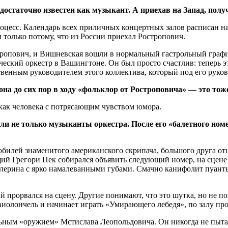
остаточно известен как музыкант. А приехав на Запад, пол
роцесс. Календарь всех приличных концертных залов расписан н
 только потому, что из России приехал Ростропович.
остропович, и Вишневская вошли в нормальный гастрольный граф
ий оркестр в Вашингтоне. Он был просто счастлив: теперь это 
венным руководителем этого коллектива, который под его руко
а до сих пор в ходу «фольклор от Ростроповича» — это то
 как человека с потрясающим чувством юмора.
и не только музыканты оркестра. После его «балетного номе
илей знаменитого американского скрипача, большого друга отц
дущий Грегори Пек собирался объявить следующий номер, на сцен
 балерина с ярко намалеванными губами. Смачно канифолит пуан
 прорвался на сцену. Другие понимают, что это шутка, но не пон
иолончель и начинает играть «Умирающего лебедя», по залу про
ьным «оружием» Мстислава Леопольдовича. Он никогда не пытал