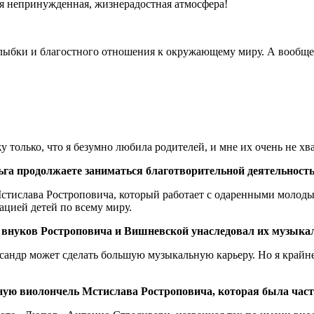
ая непринужденная, жизнерадостная атмосфера!
 улыбки и благостного отношения к окружающему миру. А вообще
у только, что я безумно любила родителей, и мне их очень не хв
ьга продолжаете заниматься благотворительной деятельност
Мстислава Ростроповича, который работает с одаренными моло
цией детей по всему миру.
из внуков Ростроповича и Вишневской унаследовал их музык
ндр может сделать большую музыкальную карьеру. Но я крайне 
ую виолончель Мстислава Ростроповича, которая была част