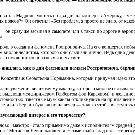
вать в Мадриде, улететь на два дня на концерт в Америку, а у
х поясов?» Он ответил: «Без проблем, я просто не знаю, от како
он сразу же засыпал в самолете или в такси по дороге в аэропорт
м.
ю роль в создании феномена Ростроповича. На его концертах поб
ным виолончелистом, которого они слышали лично. Ведь одно де
его поклонников в разных частях света.
го аншлага, как в дни фестиваля памяти Ростроповича, берли
Konzerthaus Себастьяна Нордманна, который придумал идею этог
дань уважения великому музыканту, которого многое связывало 
 с выдающимся дирижером Гербертом фон Караяном), и желание 
готовностью известные музыканты откликнулись на приглашение.
етали в Берлин буквально на вечер — только чтобы выступить 
еугасающий интерес к его творчеству?
слово «маэстро» стало применимо даже к исполнителям средней
и есть! Мстислав Леопольдович внес заметный вклад в классичес