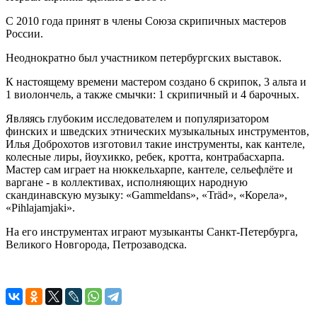
С 2010 года принят в члены Союза скрипичных мастеров
России.
Неоднократно был участником петербургских выставок.
К настоящему времени мастером создано 6 скрипок, 3 альта и
1 виолончель, а также смычки: 1 скрипичный и 4 барочных.
Являясь глубоким исследователем и популяризатором
финских и шведских этнических музыкальных инструментов,
Илья Доброхотов изготовил такие инструменты, как кантеле,
колесные лиры, йоухикко, ребек, кротта, контрабасхарпа.
Мастер сам играет на нюккельхарпе, кантеле, сельефлёте и
варгане - в коллективах, исполняющих народную
скандинавскую музыку: «Gammeldans», «Träd», «Корела»,
«Pihlajamjaki».
На его инструментах играют музыканты Санкт-Петербурга,
Великого Новгорода, Петрозаводска.